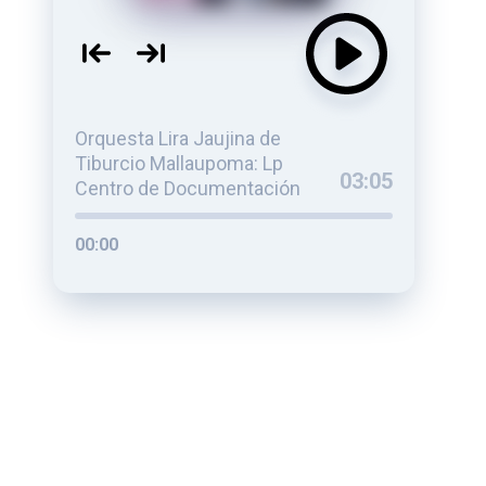
Orquesta Lira Jaujina de
Tiburcio Mallaupoma: Lp
03:05
Centro de Documentación
00:00